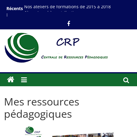
Nos ateliers de formations de 2015 à 2018
Récents
6ème Appel à contribution
:
Webinaires sur la pédagogie positive : Approche
Tête-Coeur-Corps
Appel à contribution spécial confinement – #Ched
Darek, Produis une Ressource !!
Atelier de Design Thinking en Mars 2019
Mes ressources
pédagogiques